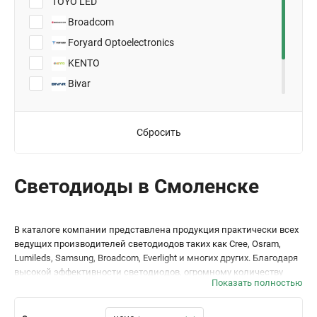
TOYO LED
Broadcom
Foryard Optoelectronics
KENTO
Bivar
Everlight Electronics
Lite-On
Сбросить
Светодиоды в Смоленске
В каталоге компании представлена продукция практически всех
ведущих производителей светодиодов таких как Cree, Osram,
Lumileds, Samsung, Broadcom, Everlight и многих других. Благодаря
высокой эффективности светодиодов, огромному количеству
Показать полностью
вариантов исполнения, мощности, отработанным схемам
управления светодиоды применятся все чаще и практически
полностью заменили традиционные лампы накаливания.