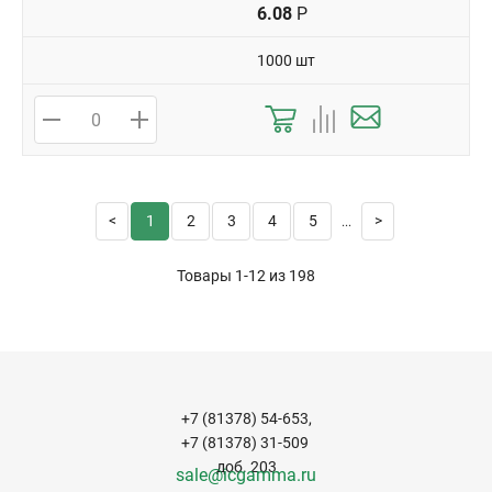
6.08
Р
1000 шт
1
2
3
4
5
...
Товары 1-12 из
198
+7 (81378) 54-653,
+7 (81378) 31-509
доб. 203
sale@icgamma.ru